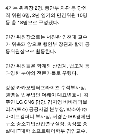
4기는 위원장 2명, 행안부 차관 등 당연
직 위원 6명, 2년 임기의 민간위원 10명 
등 총 18명으로 구성됐다.
민간 위원장으로는 서진완 인천대 교수
가 위촉돼 앞으로 행안부 장관과 함께 공
동위원장으로 활동한다.
민간 위원들은 학계와 산업계, 법조계 등 
다양한 분야의 전문가들로 꾸렸다.
강성 카카오엔터프라이즈 수석부사장, 
권영실 법무법인 더웨이 대표변호사, 김
주연 LG CNS 담당, 김지영 비바리퍼블
리카(토스) 공공사업 본부장, 박소아 ㈜
바이브컴퍼니 부사장, 서경란 IBK경제연
구소 중소기업산업연구실장, 송상효 숭
실대 IT대학 소프트웨어학부 겸임교수, 