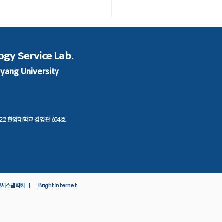
 대학 기획처장 한 자리
“고등평생교육지원특별
법 제정해야”
ogy Service Lab.
nyang University
 222 한양대학교 경영관 604호
보시스템학회 ㅣ
Bright Internet