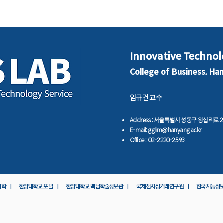
국민대-한국지능정보시스템학
전국
회, `AI실무능력 인증과정 수
에…
료식`
회계
Innovative Technol
College of Business, Ha
임규건 교수
​Address : 서울특별시 성동구 왕십리로
E-mail:
gglim@hanyang.ac.kr
Office : 02-2220-2593
대학 ㅣ
한양대학교 포털 ㅣ
한양대학교 백남학술정보관 ㅣ
국제전자상거래연구원 ㅣ
한국지능정