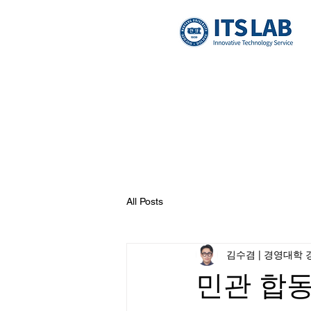
All Posts
김수겸 | 경영대학 경
민관 합동