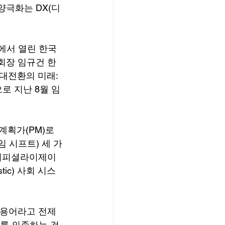
양극화는 DX(디
에서 열린 한국
y, 학회장 임규건 한
 대전환의 미래:
로 지난 8월 임
획가(PM)로 
 시프트) 세 가
 ▲아티피셜라이제이
istic) 사회 시스
는 용어라고 전제
스를 의존하는 것