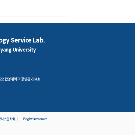
 대학 기획처장 한 자리
“고등평생교육지원특별
법 제정해야”
ogy Service Lab.
nyang University
 222 한양대학교 경영관 604호
보시스템학회 ㅣ
Bright Internet