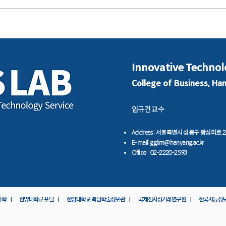
국민대-한국지능정보시스템학
전국
회, `AI실무능력 인증과정 수
에…
료식`
회계
Innovative Technol
College of Business, Ha
임규건 교수
​Address : 서울특별시 성동구 왕십리로
E-mail:
gglim@hanyang.ac.kr
Office : 02-2220-2593
대학 ㅣ
한양대학교 포털 ㅣ
한양대학교 백남학술정보관 ㅣ
국제전자상거래연구원 ㅣ
한국지능정