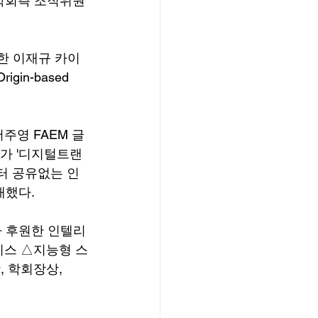
학회측 조직위원
한 이재규 카이
in-based 
주영 FAEM 글
너가 '디지털트랜
터 공유없는 인
개했다.
가 후원한 인텔리
비스 △지능형 스
 학회장상, 