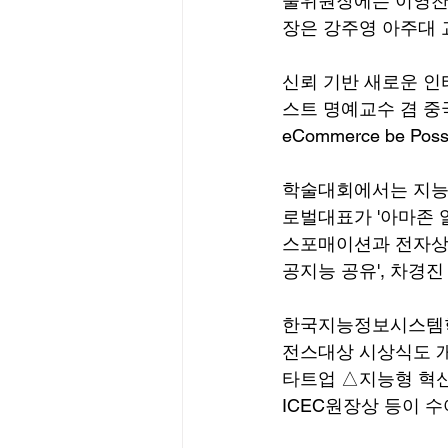
술위원장에는 이영찬
장은 강주영 아주대 
신뢰 기반 새로운 인
스트 명예교수 겸 중국 시
eCommerce be P
학술대회에서는 지능형
로벌대표가 '아마존 
스포매이션과 전자상거
공지능 공유', 차경진
한국지능정보시스템학회
전스대상 시상식도 개
타트업 △지능형 혁신
ICEC원장상 등이 수